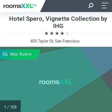
Entrada
Salida
Hotel Spero, Vignette Collection by
Ocupación
Habitación
IHG
405 Taylor St, San Francisco
BUSCAR
Muy Bueno
1
/
103