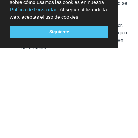
sobre cómo usamos las cookies en nuestra
Este alojamiento acepta tarjetas de crédito. No se
Política de Privacidad
. Al seguir utilizando la
aceptan pagos en efectivo.
web, aceptas el uso de cookies.
Entre los elementos de seguridad de este
alojamiento, se incluyen los siguientes: extintor,
Siguiente
detector de humo, sistema de seguridad, botiquín
de primeros auxilios y barreras de seguridad en
las ventanas.
Las normas culturales y las políticas para
huéspedes pueden variar según el país y el
alojamiento, que es el que dicta las políticas que
aquí se muestran.
El personal de recepción estará esperando a los
huéspedes a su llegada al alojamiento. La información
proporcionada por el alojamiento puede traducirse con
herramientas de traducción automática.
Se ofrece alojamiento gratuito a un máximo de 2
menores de hasta 17 años, siempre que ocupen la
misma habitación que sus padres o tutores,