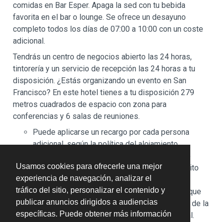
comidas en Bar Esper. Apaga la sed con tu bebida
favorita en el bar o lounge. Se ofrece un desayuno
completo todos los días de 07:00 a 10:00 con un coste
adicional.
Tendrás un centro de negocios abierto las 24 horas,
tintorería y un servicio de recepción las 24 horas a tu
disposición. ¿Estás organizando un evento en San
Francisco? En este hotel tienes a tu disposición 279
metros cuadrados de espacio con zona para
conferencias y 6 salas de reuniones.
Puede aplicarse un recargo por cada persona
adicional, según la política del alojamiento.
A tu llegada, pueden pedirte un documento de
Usamos cookies para ofrecerle una mejor
identidad oficial con foto y una tarjeta de crédito
experiencia de navegación, analizar el
para cubrir los gastos imprevistos.
tráfico del sitio, personalizar el contenido y
No se garantizan las solicitudes especiales, que
publicar anuncios dirigidos a audiencias
están sujetas a disponibilidad en el momento de la
específicas. Puede obtener más información
llegada y pueden suponer un recargo adicional.