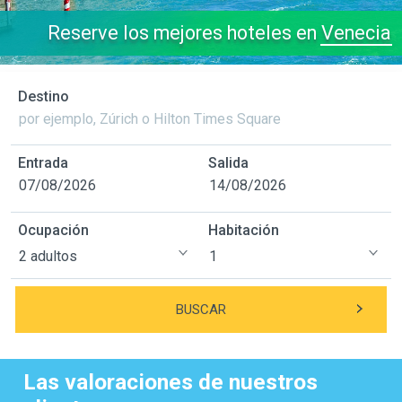
Reserve los mejores hoteles en
Venecia
Destino
Entrada
Salida
Ocupación
Habitación
BUSCAR
Las valoraciones de nuestros