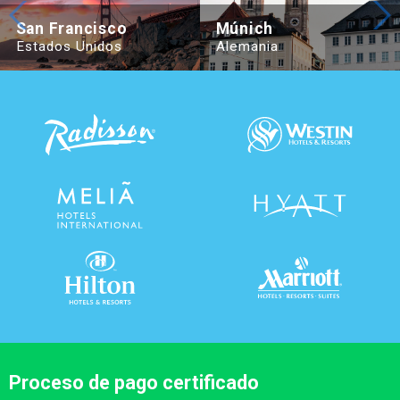
Beijing Hotel Nuo Forbidden City
Hotel Adagio, Autograph Colle
San Francisco
Múnich
Estados Unidos
Alemania
Proceso de pago certificado