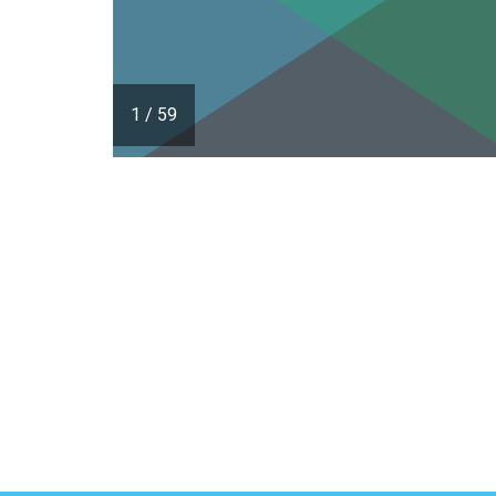
1
/
59