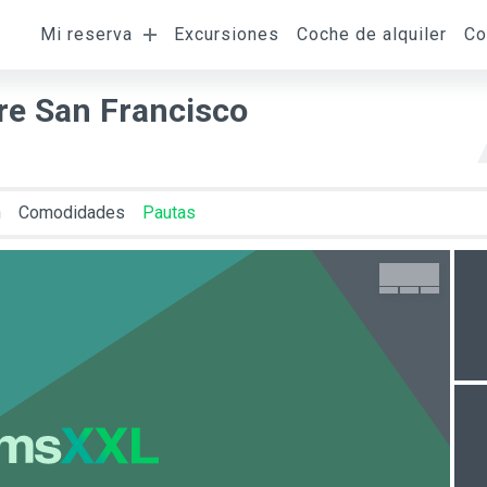
Mi reserva
Excursiones
Coche de alquiler
Co
da
Salida
Ocupación
H
re San Francisco
n
Comodidades
Pautas