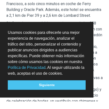
Francisco, a solo cinco minutos en coche de Ferry
Building y Oracle Park. Además, este hotel se encuentra
a 2,1 km de Pier 39 y a 2,6 km de Lombard Street.
Disfruta de una agradable estancia en una de las 558
habitaciones con televisión LCD. Las camas cuentan con
Usamos cookies para ofrecerle una mejor
colchones con una capa de acolchado adicional, edredón
experiencia de navegación, analizar el
de plumas y ropa de cama de alta calidad para
tráfico del sitio, personalizar el contenido y
descansar plácidamente. Para los momentos de ocio,
publicar anuncios dirigidos a audiencias
tienes un televisor con canales digitales y conexión a
específicas. Puede obtener más información
Internet por cable y wifi de pago. El baño privado con
sobre cómo usamos las cookies en nuestra
ducha y bañera combinadas está provisto de artículos
Política de Privacidad
. Al seguir utilizando la
de higiene personal de diseño y secadores de pelo.
web, aceptas el uso de cookies.
Con gimnasio y muchas otras instalaciones recreativas a
tu disposición, no te quedará ni un minuto libre.
Siguiente
Encontrarás también conexión a Internet wifi (de pago) y
servicios de conserjería. Encontrarás también servicio
de celebración de bodas, un vestíbulo con chimenea y
acceso a un gimnasio cercano con descuento.