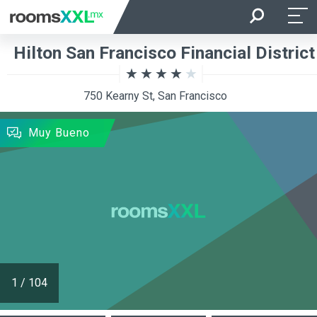
Entrada
Salida
Hilton San Francisco Financial District
Ocupación
Habitación
750 Kearny St, San Francisco
BUSCAR
Muy Bueno
1
/
104