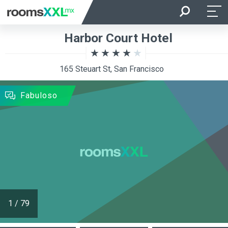
Entrada
Salida
Harbor Court Hotel
Ocupación
Habitación
165 Steuart St, San Francisco
BUSCAR
Fabuloso
1
/
79