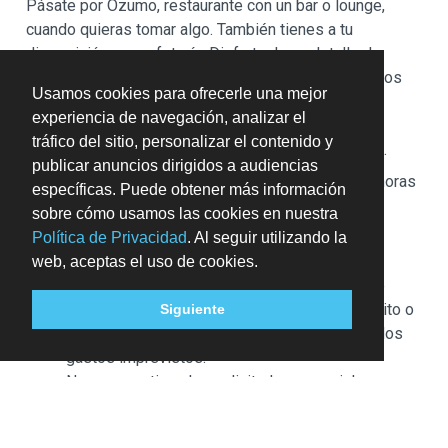
Pásate por Ozumo, restaurante con un bar o lounge,
cuando quieras tomar algo. También tienes a tu
disposición una cafetería. Disfruta de un detalle de
bienvenida gratuito organizado por la recepción todos
Usamos cookies para ofrecerle una mejor
los días, donde podrás conocer a otros huéspedes
experiencia de navegación, analizar el
mientras tomas un bocado. Se ofrece un desayuno
tráfico del sitio, personalizar el contenido y
continental gratuito todos los días de 06:00 a 10:00.
publicar anuncios dirigidos a audiencias
Tendrás tintorería, un servicio de recepción las 24 horas
específicas. Puede obtener más información
y consigna de equipaje a tu disposición.
sobre cómo usamos las cookies en nuestra
Puede aplicarse un recargo por cada persona
Política de Privacidad
. Al seguir utilizando la
adicional, según la política del alojamiento.
web, aceptas el uso de cookies.
A tu llegada, pueden pedirte un documento de
identidad oficial con foto y una tarjeta de crédito o
Siguiente
débito, o un depósito en efectivo, para cubrir los
gastos imprevistos.
No se garantizan las solicitudes especiales, que
están sujetas a disponibilidad en el momento de la
llegada y pueden suponer un recargo adicional.