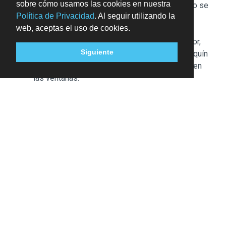
sobre cómo usamos las cookies en nuestra
Este alojamiento acepta tarjetas de crédito. No se
Política de Privacidad
. Al seguir utilizando la
aceptan pagos en efectivo.
web, aceptas el uso de cookies.
Entre los elementos de seguridad de este
alojamiento, se incluyen los siguientes: extintor,
Siguiente
detector de humo, sistema de seguridad, botiquín
de primeros auxilios y barreras de seguridad en
las ventanas.
Las normas culturales y las políticas para
huéspedes pueden variar según el país y el
alojamiento, que es el que dicta las políticas que
aquí se muestran.
El personal de recepción estará esperando a los
huéspedes a su llegada al alojamiento. La información
proporcionada por el alojamiento puede traducirse con
herramientas de traducción automática.
Se ofrece alojamiento gratuito a un máximo de 2
menores de hasta 17 años, siempre que ocupen la
misma habitación que sus padres o tutores,