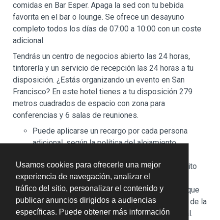
comidas en Bar Esper. Apaga la sed con tu bebida
favorita en el bar o lounge. Se ofrece un desayuno
completo todos los días de 07:00 a 10:00 con un coste
adicional.
Tendrás un centro de negocios abierto las 24 horas,
tintorería y un servicio de recepción las 24 horas a tu
disposición. ¿Estás organizando un evento en San
Francisco? En este hotel tienes a tu disposición 279
metros cuadrados de espacio con zona para
conferencias y 6 salas de reuniones.
Puede aplicarse un recargo por cada persona
adicional, según la política del alojamiento.
A tu llegada, pueden pedirte un documento de
Usamos cookies para ofrecerle una mejor
identidad oficial con foto y una tarjeta de crédito
experiencia de navegación, analizar el
para cubrir los gastos imprevistos.
tráfico del sitio, personalizar el contenido y
No se garantizan las solicitudes especiales, que
publicar anuncios dirigidos a audiencias
están sujetas a disponibilidad en el momento de la
específicas. Puede obtener más información
llegada y pueden suponer un recargo adicional.