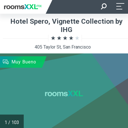
Entrada
Salida
Hotel Spero, Vignette Collection by
Ocupación
Habitación
IHG
405 Taylor St, San Francisco
BUSCAR
Muy Bueno
1
/
103